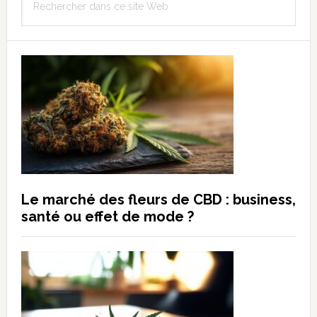
latérale
dans
principale
ce
site
Web
Le marché des fleurs de CBD : business,
santé ou effet de mode ?