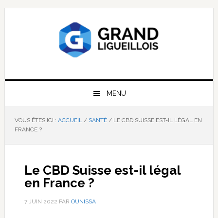
Passer
Passer
Passer
à
au
à
la
contenu
la
navigation
principal
barre
principale
latérale
principale
MENU
VOUS ÊTES ICI :
ACCUEIL
/
SANTÉ
/
LE CBD SUISSE EST-IL LÉGAL EN
FRANCE ?
Le CBD Suisse est-il légal
en France ?
7 JUIN 2022
PAR
OUNISSA