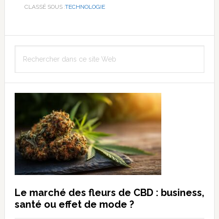
CLASSÉ SOUS :
TECHNOLOGIE
Barre
Rechercher
latérale
dans
principale
ce
site
Web
Le marché des fleurs de CBD : business,
santé ou effet de mode ?