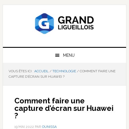
Passer
Passer
Passer
à
au
à
la
contenu
la
navigation
principal
barre
principale
latérale
principale
MENU
VOUS ÊTES ICI :
ACCUEIL
/
TECHNOLOGIE
/
COMMENT FAIRE UNE
CAPTURE D’ÉCRAN SUR HUAWEI ?
Comment faire une
capture d’écran sur Huawei
?
19 MAI 2022
PAR
OUNISSA