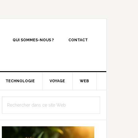
QUI SOMMES-NOUS ?
CONTACT
TECHNOLOGIE
VOYAGE
WEB
Barre
Rechercher
latérale
dans
principale
ce
site
Web