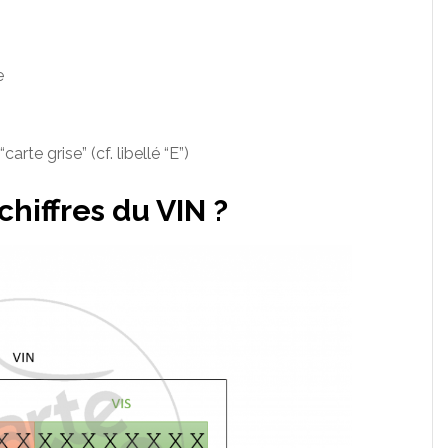
e
carte grise” (cf. libellé “E”)
chiffres du VIN ?