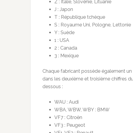
Z : Italie, Slovénie, Lituanie
J : Japon
T : République tchèque
S : Royaume Uni, Pologne, Lettonie
Y : Suède
1 : USA
2 : Canada
3 : Mexique
Chaque fabricant possède également un num
dans les deuxième et troisième chiffres
dessous :
WAU : Audi
WBA, WBW, WBY : BMW
VF7 : Citroën
VF3 : Peugeot
VF1, VF2 : Renault