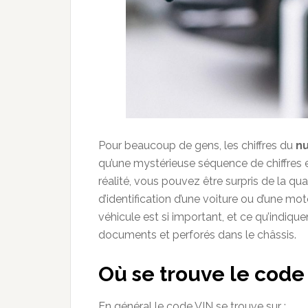
Pour beaucoup de gens, les chiffres du
nu
qu’une mystérieuse séquence de chiffres et
réalité, vous pouvez être surpris de la qu
d’identification d’une voiture ou d’une mot
véhicule est si important, et ce qu’indique
documents et perforés dans le châssis.
Où se trouve le code 
En général le code VIN se trouve sur :