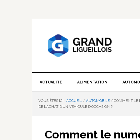
Passer
Passer
Passer
à
au
à
la
contenu
la
navigation
principal
barre
principale
latérale
principale
ACTUALITÉ
ALIMENTATION
AUTOMO
VOUS ÊTES ICI :
ACCUEIL
/
AUTOMOBILE
/
COMMENT LE NU
DE L’ACHAT D’UN VÉHICULE D’OCCASION ?
Comment le numér