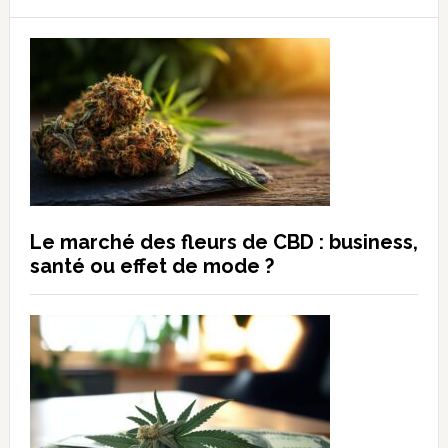
principale
ce
site
Web
Le marché des fleurs de CBD : business,
santé ou effet de mode ?