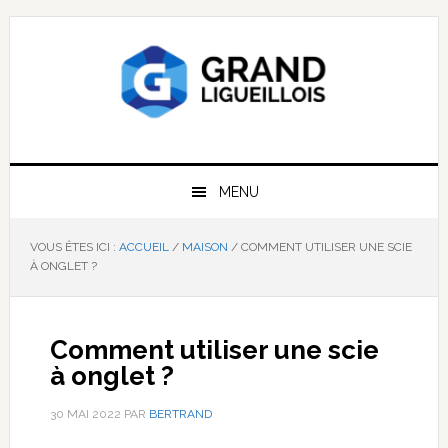
Passer
Passer
Passer
à
au
à
la
contenu
la
navigation
principal
barre
principale
latérale
principale
MENU
VOUS ÊTES ICI :
ACCUEIL
/
MAISON
/
COMMENT UTILISER UNE SCIE
À ONGLET ?
Comment utiliser une scie
à onglet ?
30 MAI 2022
PAR
BERTRAND