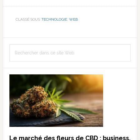
CLASSÉ SOUS :
TECHNOLOGIE
,
WEB
Barre
Rechercher
latérale
dans
principale
ce
site
Web
Le marché des fleurs de CBD : business,